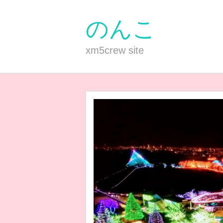
のんこ
xm5crew site